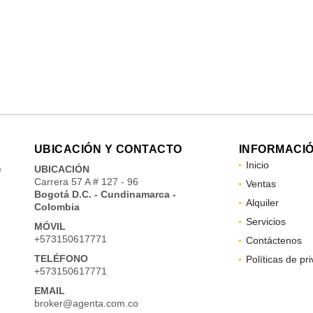
UBICACIÓN Y CONTACTO
INFORMACI
Inicio
e
UBICACIÓN
Carrera 57 A # 127 - 96
Ventas
Bogotá D.C. - Cundinamarca -
Alquiler
Colombia
Servicios
MÓVIL
+573150617771
Contáctenos
TELÉFONO
Políticas de pr
+573150617771
EMAIL
broker@agenta.com.co