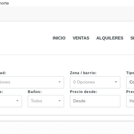
norte
INICIO
VENTAS
ALQUILERES
S
ad:
Zona / barrio:
Tip
iones
0 Opciones
Co
s:
Baños:
Precio desde:
Pre
s
Todos