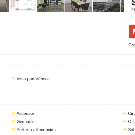
P
Com
Vista panorámica
Ascensor
Cir
Gimnasio
Ofi
Portería / Recepción
Sob