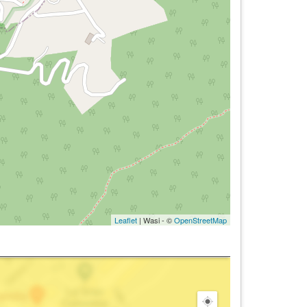
Leaflet
| Wasi - ©
OpenStreetMap