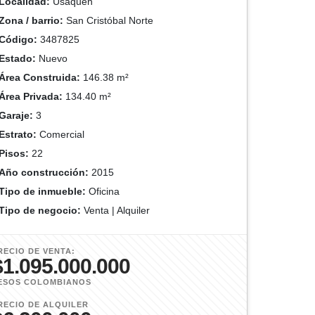
Localidad:
Usaquén
Zona / barrio:
San Cristóbal Norte
Código:
3487825
Estado:
Nuevo
Área Construida:
146.38 m²
Área Privada:
134.40 m²
Garaje:
3
Estrato:
Comercial
Pisos:
22
Año construcción:
2015
Tipo de inmueble:
Oficina
Tipo de negocio:
Venta | Alquiler
RECIO DE VENTA:
$1.095.000.000
ESOS COLOMBIANOS
RECIO DE ALQUILER