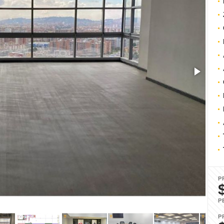
P
P
P