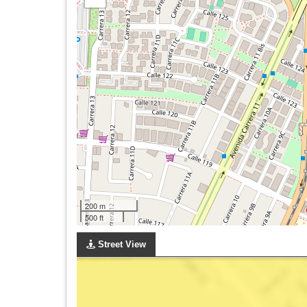
200 m
500 ft
Street View