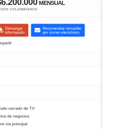
$6.200.000
MENSUAL
ESOS COLOMBIANOS
Descargar
Recomendar inmueble
información
por correo electrónico
partir
cuito cerrado de TV
cina de negocios
re vía principal