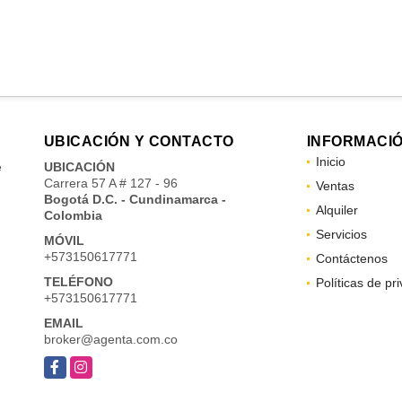
UBICACIÓN Y CONTACTO
INFORMACI
Inicio
e
UBICACIÓN
Carrera 57 A # 127 - 96
Ventas
Bogotá D.C. - Cundinamarca -
Alquiler
Colombia
Servicios
MÓVIL
+573150617771
Contáctenos
TELÉFONO
Políticas de pr
+573150617771
EMAIL
broker@agenta.com.co
Facebook
Instagram