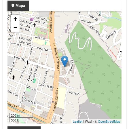
Mapa
+
−
200 m
500 ft
Leaflet
| Wasi - ©
OpenStreetMap