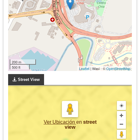
200 m
500 ft
Leaflet
| Wasi - ©
OpenStreetMap
Street View
Ver Ubicación
en
street
view